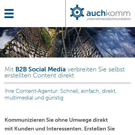
Mit
B2B Social Media
verbreiten Sie selbst
erstellten Content direkt
Ihre Content-Agentur: Schnell, einfach, direkt,
multimedial und günstig
Kommunizieren Sie
ohne Umwege
direkt
mit Kunden und Interessenten.
Erstellen Sie