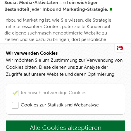
Social Media-Aktivitäten
sind
ein wichtiger
Bestandteil
jeder
Inbound Marketing-Strategie.
Inbound Marketing ist, wie Sie wissen, die Strategie,
mit interessantem Content potenzielle Kunden auf
die eigene suchmaschinenoptimierte Website zu
ziehen und sie dazu zu bringen, dort persönliche
Daten zu hinterlassen.
Der
Beitrag von B2B Social Media zum Inbound
Wir verwenden Cookies
Marketing
besteht darin,
für die eigene Corporate
Wir möchten Sie um Zustimmung zur Verwendung von
Website neue Leser
zu
werben
und
bekannte
Cookies bitten. Diese dienen uns zur Analyse der
Nutzer zum erneuten Besuch
zu
animieren
. Wenn
Zugriffe auf unsere Website und deren Optimierung.
Sie in denjenigen sozialen Medien präsent sind, in
denen sich Ihre Kunden und Wettbewerber
ebenfalls präsentieren, haben Sie ein Umfeld
technisch notwendige Cookies
gefunden, das für Ihre Themen aufnahmebereit ist.
Cookies zur Statistik und Webanalyse
Alle Cookies akzeptieren