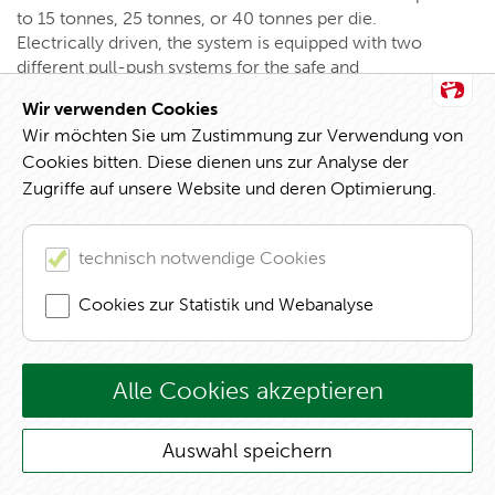
to 15 tonnes, 25 tonnes, or 40 tonnes per die.
Electrically driven, the system is equipped with two
different pull-push systems for the safe and
automatic transport of dies to set up presses. It can
Wir verwenden Cookies
be used to change dies and moulds on all types of
Wir möchten Sie um Zustimmung zur Verwendung von
machines, including vertical forming and injection
Cookies bitten. Diese dienen uns zur Analyse der
moulding machines.
Zugriffe auf unsere Website und deren Optimierung.
RWS is ROEMHELD's answer to today's trend where
loads in die and mould making are ever
technisch notwendige Cookies
increasing.
This solution helps car manufacturers
integrate numerous individual parts into
Cookies zur Statistik und Webanalyse
increasingly large castings, for example in
megacasting for frame or body manufacturing.
They are processed with heavier dies in larger
presses and punches. ROEMHELD understands
Alle Cookies akzeptieren
these new requirements and is expanding their
range of die weights to accommodate heavier
Auswahl speichern
loads.