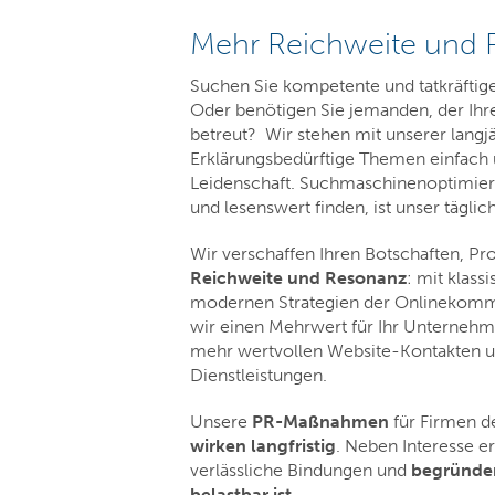
Mehr Reichweite und
Suchen Sie kompetente und tatkräfti
Oder benötigen Sie jemanden, der Ihre
betreut? Wir stehen mit unserer langj
Erklärungsbedürftige Themen einfach 
Leidenschaft. Suchmaschinenoptimiert
und lesenswert finden, ist unser täglic
Wir verschaffen Ihren Botschaften, Pr
Reichweite und Resonanz
: mit klas
modernen Strategien der Onlinekommu
wir einen Mehrwert für Ihr Unternehme
mehr wertvollen Website-Kontakten u
Dienstleistungen.
Unsere
PR-Maßnahmen
für Firmen de
wirken langfristig
. Neben Interesse e
verlässliche Bindungen und
begründen
belastbar ist
.