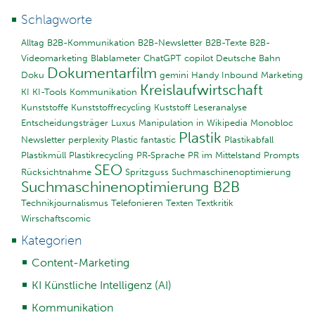
Schlagworte
Alltag
B2B-Kommunikation
B2B-Newsletter
B2B-Texte
B2B-
Videomarketing
Blablameter
ChatGPT
copilot
Deutsche Bahn
Dokumentarfilm
Doku
gemini
Handy
Inbound Marketing
Kreislaufwirtschaft
KI
KI-Tools
Kommunikation
Kunststoffe
Kunststoffrecycling
Kuststoff
Leseranalyse
Entscheidungsträger
Luxus
Manipulation in Wikipedia
Monobloc
Plastik
Newsletter
perplexity
Plastic fantastic
Plastikabfall
Plastikmüll
Plastikrecycling
PR-Sprache
PR im Mittelstand
Prompts
SEO
Rücksichtnahme
Spritzguss
Suchmaschinenoptimierung
Suchmaschinenoptimierung B2B
Technikjournalismus
Telefonieren
Texten
Textkritik
Wirschaftscomic
Kategorien
Content-Marketing
KI Künstliche Intelligenz (AI)
Kommunikation