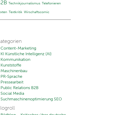
B2B
Technikjournalismus
Telefonieren
exten
Textkritik
Wirschaftscomic
ategorien
Content-Marketing
KI Künstliche Intelligenz (AI)
Kommunikation
Kunststoffe
Maschinenbau
PR-Sprache
Pressearbeit
Public Relations B2B
Social Media
Suchmaschinenoptimierung SEO
logroll
Bildblog – Kritisches über deutsche