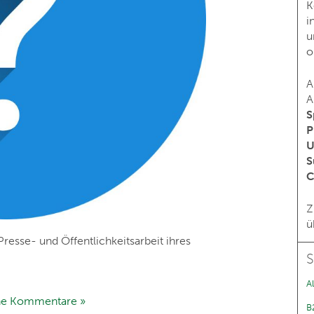
K
i
u
o
A
A
S
P
U
S
C
Z
ü
Presse- und Öffentlichkeitsarbeit ihres
S
Al
ne Kommentare »
B