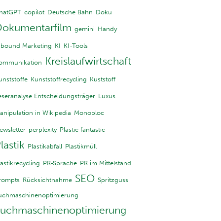
hatGPT
copilot
Deutsche Bahn
Doku
Dokumentarfilm
gemini
Handy
nbound Marketing
KI
KI-Tools
Kreislaufwirtschaft
ommunikation
unststoffe
Kunststoffrecycling
Kuststoff
eseranalyse Entscheidungsträger
Luxus
anipulation in Wikipedia
Monobloc
ewsletter
perplexity
Plastic fantastic
lastik
Plastikabfall
Plastikmüll
lastikrecycling
PR-Sprache
PR im Mittelstand
SEO
rompts
Rücksichtnahme
Spritzguss
uchmaschinenoptimierung
Suchmaschinenoptimierung