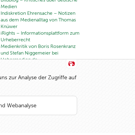
Medien
Indiskretion Ehrensache – Notizen
aus dem Medienalltag von Thomas
Knüwer
iRights – Informationsplattform zum
Urheberrecht
Medienkritik von Boris Rosenkranz
und Stefan Niggemeier bei
Uebermedien.de
Netzfeuilleton – Blog zu Kultur im
Netz, der Veränderung der Medien,
s zur Analyse der Zugriffe auf
Social Media und digitalem Lifestyle
turi 2 – Blog "für Medienmacher"
 und Webanalyse