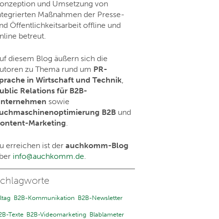
onzeption und Umsetzung von
ntegrierten Maßnahmen der Presse-
nd Öffentlichkeitsarbeit offline und
nline betreut.
uf diesem Blog äußern sich die
utoren zu Thema rund um
PR-
prache in Wirtschaft und Technik
,
ublic Relations für B2B-
nternehmen
sowie
uchmaschinenoptimierung B2B
und
ontent-Marketing
.
u erreichen ist der
auchkomm-Blog
ber
info@auchkomm.de
.
chlagworte
ltag
B2B-Kommunikation
B2B-Newsletter
2B-Texte
B2B-Videomarketing
Blablameter