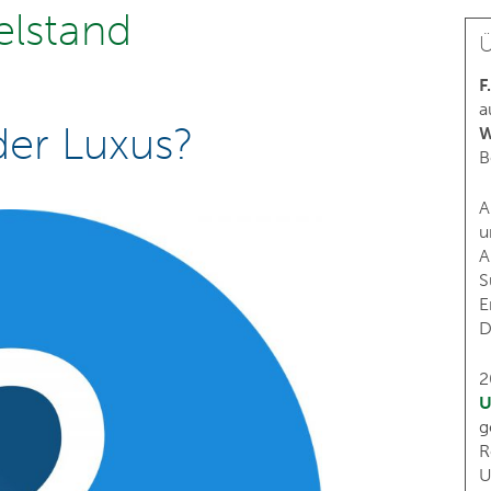
elstand
Ü
F
a
er Luxus?
W
B
A
u
A
S
E
D
2
U
g
R
U