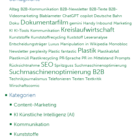
Alltag
B2B-Kommunikation
B2B-Newsletter
B2B-Texte
B2B-
Videomarketing
Blablameter
ChatGPT
copilot
Deutsche Bahn
Dokumentarfilm
Doku
gemini
Handy
Inbound Marketing
Kreislaufwirtschaft
KI
KI-Tools
Kommunikation
Kunststoffe
Kunststoffrecycling
Kuststoff
Leseranalyse
Entscheidungsträger
Luxus
Manipulation in Wikipedia
Monobloc
Plastik
Newsletter
perplexity
Plastic fantastic
Plastikabfall
Plastikmüll
Plastikrecycling
PR-Sprache
PR im Mittelstand
Prompts
SEO
Rücksichtnahme
Spritzguss
Suchmaschinenoptimierung
Suchmaschinenoptimierung B2B
Technikjournalismus
Telefonieren
Texten
Textkritik
Wirschaftscomic
Kategorien
Content-Marketing
KI Künstliche Intelligenz (AI)
Kommunikation
Kunststoffe