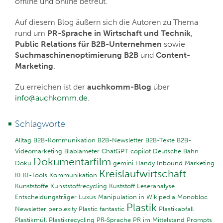
offline und online betreut.
Auf diesem Blog äußern sich die Autoren zu Thema
rund um
PR-Sprache in Wirtschaft und Technik
,
Public Relations für B2B-Unternehmen
sowie
Suchmaschinenoptimierung B2B
und
Content-
Marketing
.
Zu erreichen ist der
auchkomm-Blog
über
info@auchkomm.de
.
Schlagworte
Alltag
B2B-Kommunikation
B2B-Newsletter
B2B-Texte
B2B-
Videomarketing
Blablameter
ChatGPT
copilot
Deutsche Bahn
Dokumentarfilm
Doku
gemini
Handy
Inbound Marketing
Kreislaufwirtschaft
KI
KI-Tools
Kommunikation
Kunststoffe
Kunststoffrecycling
Kuststoff
Leseranalyse
Entscheidungsträger
Luxus
Manipulation in Wikipedia
Monobloc
Plastik
Newsletter
perplexity
Plastic fantastic
Plastikabfall
Plastikmüll
Plastikrecycling
PR-Sprache
PR im Mittelstand
Prompts