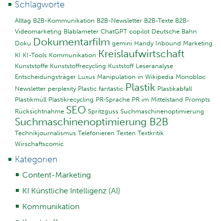
Schlagworte
Alltag
B2B-Kommunikation
B2B-Newsletter
B2B-Texte
B2B-
Videomarketing
Blablameter
ChatGPT
copilot
Deutsche Bahn
Dokumentarfilm
Doku
gemini
Handy
Inbound Marketing
Kreislaufwirtschaft
KI
KI-Tools
Kommunikation
Kunststoffe
Kunststoffrecycling
Kuststoff
Leseranalyse
Entscheidungsträger
Luxus
Manipulation in Wikipedia
Monobloc
Plastik
Newsletter
perplexity
Plastic fantastic
Plastikabfall
Plastikmüll
Plastikrecycling
PR-Sprache
PR im Mittelstand
Prompts
SEO
Rücksichtnahme
Spritzguss
Suchmaschinenoptimierung
Suchmaschinenoptimierung B2B
Technikjournalismus
Telefonieren
Texten
Textkritik
Wirschaftscomic
Kategorien
Content-Marketing
KI Künstliche Intelligenz (AI)
Kommunikation