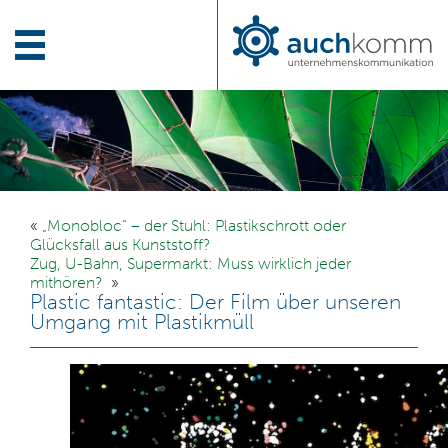
«
„Monobloc“ – der Stuhl: Plastikschrott oder
Glücksfall aus Kunststoff?
Zug, U-Bahn, Supermarkt: Muss wirklich jeder
mithören?
»
Plastic fantastic: Der Film über unseren
Umgang mit Plastikmüll