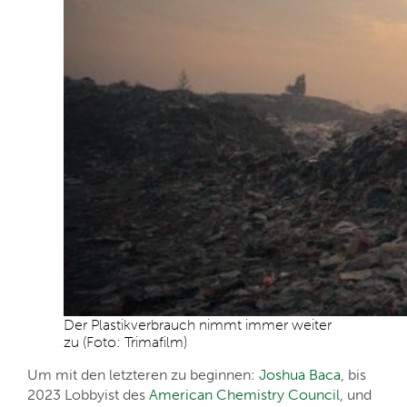
Der Plastikverbrauch nimmt immer weiter
zu (Foto: Trimafilm)
Um mit den letzteren zu beginnen:
Joshua Baca
, bis
2023 Lobbyist des
American Chemistry Council
, und