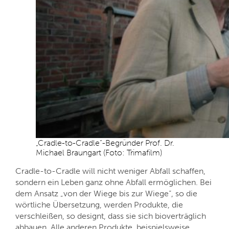
„Cradle-to-Cradle“-Begründer Prof. Dr.
Michael Braungart (Foto: Trimafilm)
Cradle-to-Cradle will nicht weniger Abfall schaffen,
sondern ein Leben ganz ohne Abfall ermöglichen. Bei
dem Ansatz „von der Wiege bis zur Wiege“, so die
wörtliche Übersetzung, werden Produkte, die
verschleißen, so designt, dass sie sich bioverträglich
abbauen. Alle anderen Produkte, beispielsweise