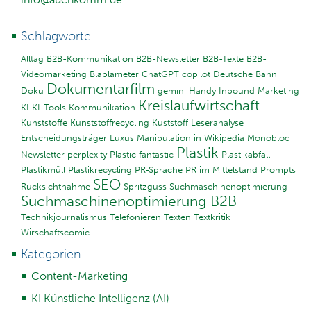
Schlagworte
Alltag
B2B-Kommunikation
B2B-Newsletter
B2B-Texte
B2B-
Videomarketing
Blablameter
ChatGPT
copilot
Deutsche Bahn
Dokumentarfilm
Doku
gemini
Handy
Inbound Marketing
Kreislaufwirtschaft
KI
KI-Tools
Kommunikation
Kunststoffe
Kunststoffrecycling
Kuststoff
Leseranalyse
Entscheidungsträger
Luxus
Manipulation in Wikipedia
Monobloc
Plastik
Newsletter
perplexity
Plastic fantastic
Plastikabfall
Plastikmüll
Plastikrecycling
PR-Sprache
PR im Mittelstand
Prompts
SEO
Rücksichtnahme
Spritzguss
Suchmaschinenoptimierung
Suchmaschinenoptimierung B2B
Technikjournalismus
Telefonieren
Texten
Textkritik
Wirschaftscomic
Kategorien
Content-Marketing
KI Künstliche Intelligenz (AI)