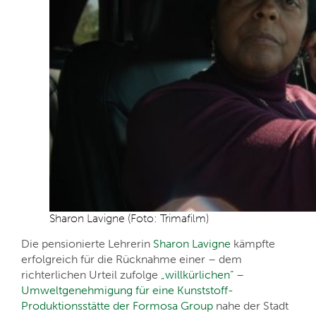
Sharon Lavigne (Foto: Trimafilm)
Die pensionierte Lehrerin
Sharon Lavigne
kämpfte
erfolgreich für die Rücknahme einer – dem
richterlichen Urteil zufolge
„willkürlichen“ –
Umweltgenehmigung für eine Kunststoff-
Produktionsstätte der Formosa Group
nahe der Stadt