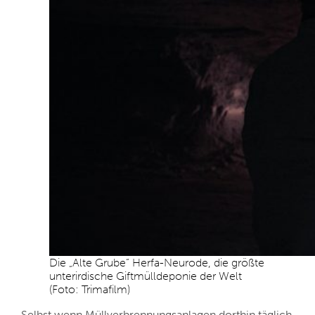
Die „Alte Grube“ Herfa-Neurode, die größte
unterirdische Giftmülldeponie der Welt
(Foto: Trimafilm)
Selbst wenn Müllverbrennungsanlagen dorthin täglich