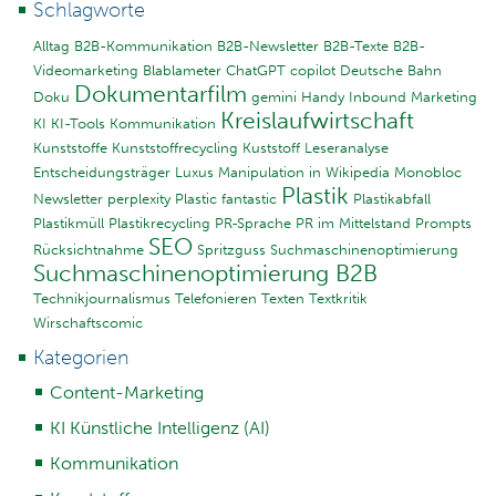
Schlagworte
Alltag
B2B-Kommunikation
B2B-Newsletter
B2B-Texte
B2B-
Videomarketing
Blablameter
ChatGPT
copilot
Deutsche Bahn
Dokumentarfilm
Doku
gemini
Handy
Inbound Marketing
Kreislaufwirtschaft
KI
KI-Tools
Kommunikation
Kunststoffe
Kunststoffrecycling
Kuststoff
Leseranalyse
Entscheidungsträger
Luxus
Manipulation in Wikipedia
Monobloc
Plastik
Newsletter
perplexity
Plastic fantastic
Plastikabfall
Plastikmüll
Plastikrecycling
PR-Sprache
PR im Mittelstand
Prompts
SEO
Rücksichtnahme
Spritzguss
Suchmaschinenoptimierung
Suchmaschinenoptimierung B2B
Technikjournalismus
Telefonieren
Texten
Textkritik
Wirschaftscomic
Kategorien
Content-Marketing
KI Künstliche Intelligenz (AI)
Kommunikation